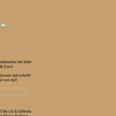
ndianerfan bin habe
llt Euch.
endwann mal schaffe
ld von mir!
f bin ich Erzieherin
n! Meine Hobbies